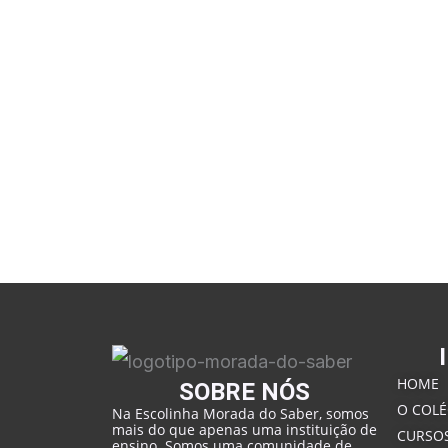
HOME
SOBRE NÓS
O COLÉ
Na Escolinha Morada do Saber, somos
mais do que apenas uma instituição de
CURSO
ensino. Somos uma comunidade de